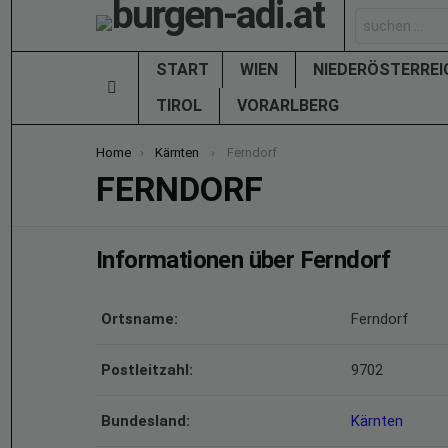
Search
for:
START
WIEN
NIEDERÖSTERRE
Menu
TIROL
VORARLBERG
You are here:
Home
Kärnten
Ferndorf
FERNDORF
Informationen über Ferndorf
Ortsname:
Ferndorf
Postleitzahl:
9702
Bundesland:
Kärnten