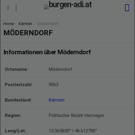
S
Menu
You are here:
Home
Kärnten
Möderndorf
MÖDERNDORF
Informationen über Möderndorf
Ortsname:
Möderndorf
Postleitzahl:
9063
Bundesland:
Kärnten
Region:
Politischer Bezirk Hermagor
Long/Lat:
13.365830° / 46.612780°