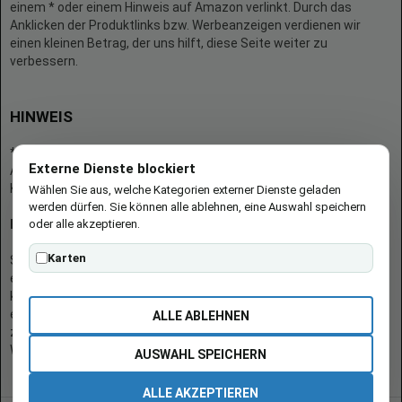
einem * oder einem Hinweis auf Amazon verlinkt. Durch das
Anklicken der Produktlinks bzw. Werbeanzeigen verdienen wir
einen kleinen Betrag, der uns hilft, diese Seite weiter zu
verbessern.
HINWEIS
* = Afilliate-Link (=Werbung)
Externe Dienste blockiert
Als Amazon-Partner verdient der Seitenbetreiber an qualifizierten
Käufen.
Wählen Sie aus, welche Kategorien externer Dienste geladen
werden dürfen. Sie können alle ablehnen, eine Auswahl speichern
oder alle akzeptieren.
Hinweis zu Preisen und Verfügbarkeiten
Karten
Sofern Produktpreise und Verfügbarkeiten angezeigt werden,
entsprechen diese dem angegebenen Stand (Datum/Uhrzeit) und
können sich auf der verlinkten Seite jederzeit ändern. Für den Kauf
eines Produkts gelten die Angaben zu Preis und Verfügbarkeit, die
ALLE ABLEHNEN
zum Kaufzeitpunkt [auf der/den maßgeblichen Amazon-
Website(s)] angezeigt werden.
AUSWAHL SPEICHERN
ALLE AKZEPTIEREN