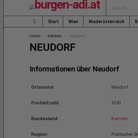
Search
for:
Start
Wien
Niederösterreich
B
Menu
You are here:
Home
Kärnten
Neudorf
NEUDORF
Informationen über Neudorf
Ortsname:
Neudorf
Postleitzahl:
9241
Bundesland:
Kärnten
Region:
Politischer 