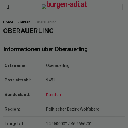
S
Menu
You are here:
Home
Kärnten
Oberauerling
OBERAUERLING
Informationen über Oberauerling
Ortsname:
Oberauerling
Postleitzahl:
9451
Bundesland:
Kärnten
Region:
Politischer Bezirk Wolfsberg
Long/Lat:
14.950000° / 46.966670°