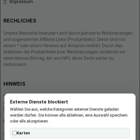
Impressum
RECHLICHES
Unsere Webseite finanziert sich durch platzierte Werbeanzeigen
und sogenannten Affiliate Links (Produktlinks). Diese sind mit
einem * oder einem Hinweis auf Amazon verlinkt. Durch das
Anklicken der Produktlinks bzw. Werbeanzeigen verdienen wir
einen kleinen Betrag, der uns hilft, diese Seite weiter zu
verbessern.
HINWEIS
* = Afilliate-Link (=Werbung)
Externe Dienste blockiert
Als Amazon-Partner verdient der Seitenbetreiber an qualifizierten
Käufen.
Wählen Sie aus, welche Kategorien externer Dienste geladen
werden dürfen. Sie können alle ablehnen, eine Auswahl speichern
oder alle akzeptieren.
Hinweis zu Preisen und Verfügbarkeiten
Karten
Sofern Produktpreise und Verfügbarkeiten angezeigt werden,