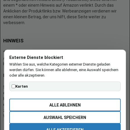
einem * oder einem Hinweis auf Amazon verlinkt. Durch das
Anklicken der Produktlinks bzw. Werbeanzeigen verdienen wir
einen kleinen Betrag, der uns hilft, diese Seite weiter zu
verbessern.
HINWEIS
* = Afilliate-Link (=Werbung)
Externe Dienste blockiert
Als Amazon-Partner verdient der Seitenbetreiber an qualifizierten
Käufen.
Wählen Sie aus, welche Kategorien externer Dienste geladen
werden dürfen. Sie können alle ablehnen, eine Auswahl speichern
oder alle akzeptieren.
Hinweis zu Preisen und Verfügbarkeiten
Karten
Sofern Produktpreise und Verfügbarkeiten angezeigt werden,
entsprechen diese dem angegebenen Stand (Datum/Uhrzeit) und
können sich auf der verlinkten Seite jederzeit ändern. Für den Kauf
eines Produkts gelten die Angaben zu Preis und Verfügbarkeit, die
ALLE ABLEHNEN
zum Kaufzeitpunkt [auf der/den maßgeblichen Amazon-
Website(s)] angezeigt werden.
AUSWAHL SPEICHERN
ALLE AKZEPTIEREN