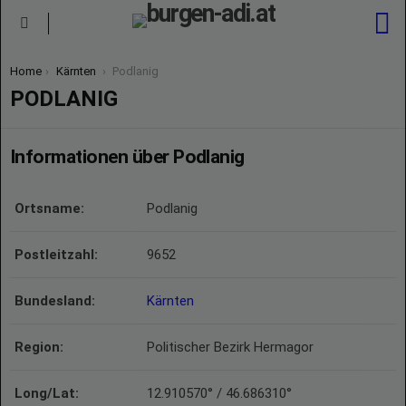
S
Menu
You are here:
Home
Kärnten
Podlanig
PODLANIG
Informationen über Podlanig
Ortsname:
Podlanig
Postleitzahl:
9652
Bundesland:
Kärnten
Region:
Politischer Bezirk Hermagor
Long/Lat:
12.910570° / 46.686310°