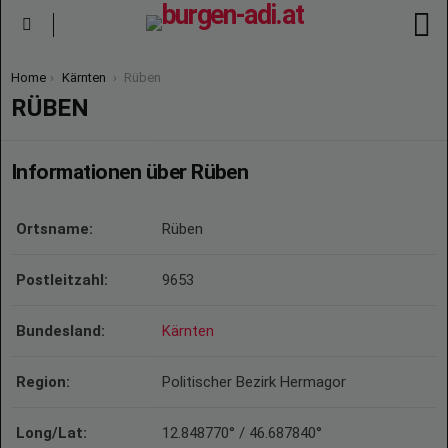
S
Menu
You are here:
Home
Kärnten
Rüben
RÜBEN
Informationen über Rüben
Ortsname:
Rüben
Postleitzahl:
9653
Bundesland:
Kärnten
Region:
Politischer Bezirk Hermagor
Long/Lat:
12.848770° / 46.687840°