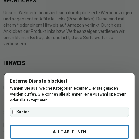
RECHLICHES
Unsere Webseite finanziert sich durch platzierte Werbeanzeigen
und sogenannten Affiliate Links (Produktlinks). Diese sind mit
einem * oder einem Hinweis auf Amazon verlinkt. Durch das
Anklicken der Produktlinks bzw. Werbeanzeigen verdienen wir
einen kleinen Betrag, der uns hilft, diese Seite weiter zu
verbessern.
HINWEIS
* = Afilliate-Link (=Werbung)
Externe Dienste blockiert
Als Amazon-Partner verdient der Seitenbetreiber an qualifizierten
Käufen.
Wählen Sie aus, welche Kategorien externer Dienste geladen
werden dürfen. Sie können alle ablehnen, eine Auswahl speichern
oder alle akzeptieren.
Hinweis zu Preisen und Verfügbarkeiten
Karten
Sofern Produktpreise und Verfügbarkeiten angezeigt werden,
entsprechen diese dem angegebenen Stand (Datum/Uhrzeit) und
können sich auf der verlinkten Seite jederzeit ändern. Für den Kauf
eines Produkts gelten die Angaben zu Preis und Verfügbarkeit, die
ALLE ABLEHNEN
zum Kaufzeitpunkt [auf der/den maßgeblichen Amazon-