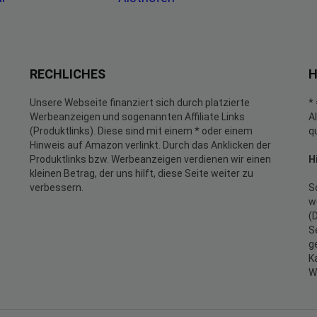
RECHLICHES
H
Unsere Webseite finanziert sich durch platzierte
*
Werbeanzeigen und sogenannten Affiliate Links
A
(Produktlinks). Diese sind mit einem * oder einem
q
Hinweis auf Amazon verlinkt. Durch das Anklicken der
Produktlinks bzw. Werbeanzeigen verdienen wir einen
H
kleinen Betrag, der uns hilft, diese Seite weiter zu
verbessern.
S
w
(
S
g
K
W