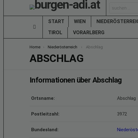
Search
for:
START
WIEN
NIEDERÖSTERRE
Menu
TIROL
VORARLBERG
You are here:
Home
Niederösterreich
Abschlag
ABSCHLAG
Informationen über Abschlag
Ortsname:
Abschlag
Postleitzahl:
3972
Bundesland:
Niederöst