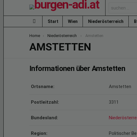
Search
for:
Start
Wien
Niederösterreich
B
Menu
You are here:
Home
Niederösterreich
Amstetten
AMSTETTEN
Informationen über Amstetten
Ortsname:
Amstetten
Postleitzahl:
3311
Bundesland:
Niederösterre
Region:
Politischer B