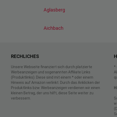
Aglasberg
Aichbach
RECHLICHES
H
Unsere Webseite finanziert sich durch platzierte
*
Werbeanzeigen und sogenannten Affiliate Links
A
(Produktlinks). Diese sind mit einem * oder einem
q
Hinweis auf Amazon verlinkt. Durch das Anklicken der
Produktlinks bzw. Werbeanzeigen verdienen wir einen
H
kleinen Betrag, der uns hilft, diese Seite weiter zu
verbessern.
S
w
(
S