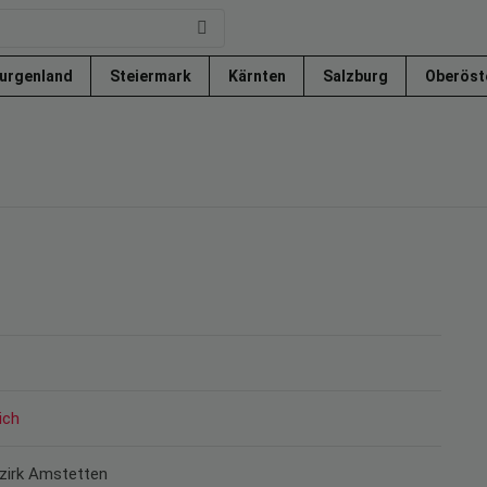
urgenland
Steiermark
Kärnten
Salzburg
Oberöst
ich
ezirk Amstetten