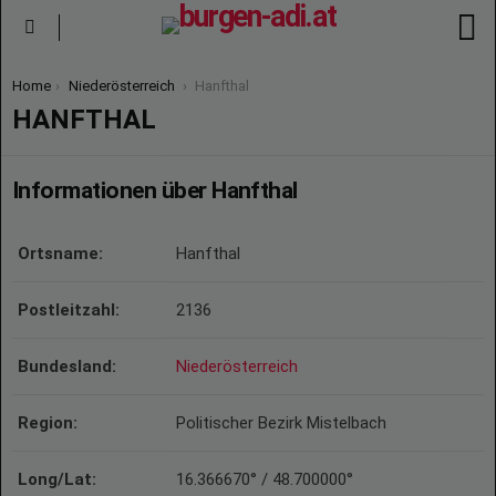
S
Menu
You are here:
Home
Niederösterreich
Hanfthal
HANFTHAL
Informationen über Hanfthal
Ortsname:
Hanfthal
Postleitzahl:
2136
Bundesland:
Niederösterreich
Region:
Politischer Bezirk Mistelbach
Long/Lat:
16.366670° / 48.700000°