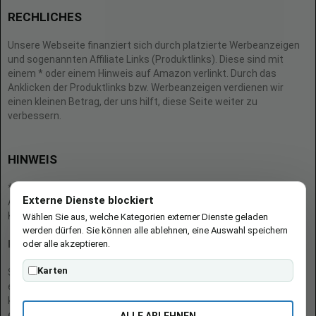
RECHLICHES
Unsere Webseite finanziert sich durch platzierte Werbeanzeigen
und sogenannten Affiliate Links (Produktlinks). Diese sind mit
einem * oder einem Hinweis auf Amazon verlinkt. Durch das
Anklicken der Produktlinks bzw. Werbeanzeigen verdienen wir
einen kleinen Betrag, der uns hilft, diese Seite weiter zu
verbessern.
HINWEIS
* = Afilliate-Link (=Werbung)
Externe Dienste blockiert
Als Amazon-Partner verdient der Seitenbetreiber an qualifizierten
Käufen.
Wählen Sie aus, welche Kategorien externer Dienste geladen
werden dürfen. Sie können alle ablehnen, eine Auswahl speichern
oder alle akzeptieren.
Hinweis zu Preisen und Verfügbarkeiten
Karten
Sofern Produktpreise und Verfügbarkeiten angezeigt werden,
entsprechen diese dem angegebenen Stand (Datum/Uhrzeit) und
können sich auf der verlinkten Seite jederzeit ändern. Für den Kauf
eines Produkts gelten die Angaben zu Preis und Verfügbarkeit, die
ALLE ABLEHNEN