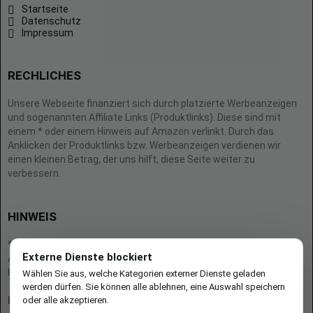
Startseite
Datenschutz
Impressum
RECHLICHES
Unsere Webseite finanziert sich durch platzierte Werbeanzeigen
und sogenannten Affiliate Links (Produktlinks). Diese sind mit
einem * oder einem Hinweis auf Amazon verlinkt. Durch das
Anklicken der Produktlinks bzw. Werbeanzeigen verdienen wir
einen kleinen Betrag, der uns hilft, diese Seite weiter zu
verbessern.
HINWEIS
* = Afilliate-Link (=Werbung)
Externe Dienste blockiert
Als Amazon-Partner verdient der Seitenbetreiber an qualifizierten
Käufen.
Wählen Sie aus, welche Kategorien externer Dienste geladen
werden dürfen. Sie können alle ablehnen, eine Auswahl speichern
oder alle akzeptieren.
Hinweis zu Preisen und Verfügbarkeiten