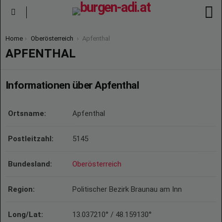
S
Menu
You are here:
Home
Oberösterreich
Apfenthal
APFENTHAL
Informationen über Apfenthal
Ortsname:
Apfenthal
Postleitzahl:
5145
Bundesland:
Oberösterreich
Region:
Politischer Bezirk Braunau am Inn
Long/Lat:
13.037210° / 48.159130°