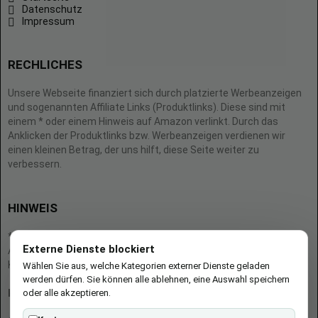
Datenschutz
Impressum
RECHLICHES
Unsere Webseite finanziert sich durch platzierte Werbeanzeigen
und sogenannten Affiliate Links (Produktlinks). Diese sind mit
einem * oder einem Hinweis auf Amazon verlinkt. Durch das
Anklicken der Produktlinks bzw. Werbeanzeigen verdienen wir
einen kleinen Betrag, der uns hilft, diese Seite weiter zu
verbessern.
HINWEIS
* = Afilliate-Link (=Werbung)
Externe Dienste blockiert
Als Amazon-Partner verdient der Seitenbetreiber an qualifizierten
Käufen.
Wählen Sie aus, welche Kategorien externer Dienste geladen
werden dürfen. Sie können alle ablehnen, eine Auswahl speichern
oder alle akzeptieren.
Hinweis zu Preisen und Verfügbarkeiten