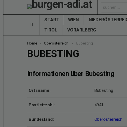
Search
for:
START
WIEN
NIEDERÖSTERRE
Menu
TIROL
VORARLBERG
You are here:
Home
Oberösterreich
Bubesting
BUBESTING
Informationen über Bubesting
Ortsname:
Bubesting
Postleitzahl:
4941
Bundesland:
Oberösterreich