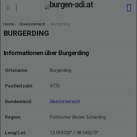
S
Menu
You are here:
Home
Oberösterreich
Burgerding
BURGERDING
Informationen über Burgerding
Ortsname:
Burgerding
Postleitzahl:
4770
Bundesland:
Oberösterreich
Region:
Politischer Bezirk Schärding
Long/Lat:
13.594720° / 48.345270°