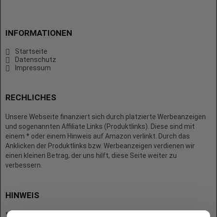
INFORMATIONEN
Startseite
Datenschutz
Impressum
RECHLICHES
Unsere Webseite finanziert sich durch platzierte Werbeanzeigen
und sogenannten Affiliate Links (Produktlinks). Diese sind mit
einem * oder einem Hinweis auf Amazon verlinkt. Durch das
Anklicken der Produktlinks bzw. Werbeanzeigen verdienen wir
einen kleinen Betrag, der uns hilft, diese Seite weiter zu
verbessern.
HINWEIS
* = Afilliate-Link (=Werbung)