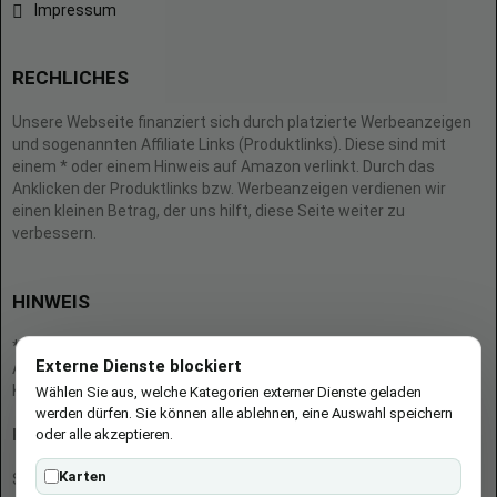
Impressum
RECHLICHES
Unsere Webseite finanziert sich durch platzierte Werbeanzeigen
und sogenannten Affiliate Links (Produktlinks). Diese sind mit
einem * oder einem Hinweis auf Amazon verlinkt. Durch das
Anklicken der Produktlinks bzw. Werbeanzeigen verdienen wir
einen kleinen Betrag, der uns hilft, diese Seite weiter zu
verbessern.
HINWEIS
* = Afilliate-Link (=Werbung)
Externe Dienste blockiert
Als Amazon-Partner verdient der Seitenbetreiber an qualifizierten
Käufen.
Wählen Sie aus, welche Kategorien externer Dienste geladen
werden dürfen. Sie können alle ablehnen, eine Auswahl speichern
oder alle akzeptieren.
Hinweis zu Preisen und Verfügbarkeiten
Karten
Sofern Produktpreise und Verfügbarkeiten angezeigt werden,