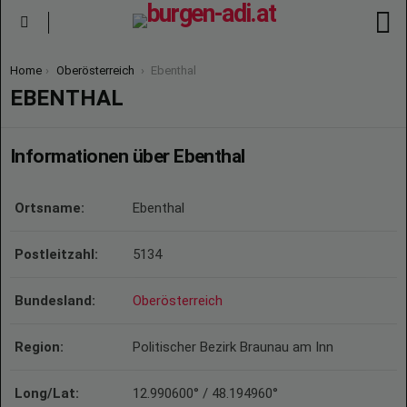
S
Menu
You are here:
Home
Oberösterreich
Ebenthal
EBENTHAL
Informationen über Ebenthal
Ortsname:
Ebenthal
Postleitzahl:
5134
Bundesland:
Oberösterreich
Region:
Politischer Bezirk Braunau am Inn
Long/Lat:
12.990600° / 48.194960°