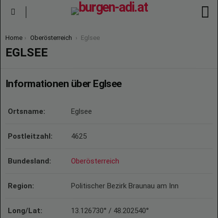
S
Menu
You are here:
Home
Oberösterreich
Eglsee
EGLSEE
Informationen über Eglsee
Ortsname:
Eglsee
Postleitzahl:
4625
Bundesland:
Oberösterreich
Region:
Politischer Bezirk Braunau am Inn
Long/Lat:
13.126730° / 48.202540°