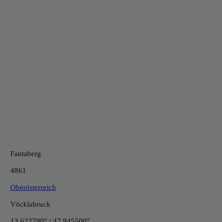
Fantaberg
4861
Oberösterreich
Vöcklabruck
13.622790° / 47.945500°