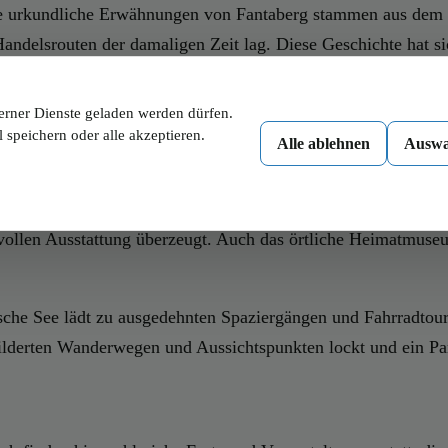
te urkundliche Erwähnungen von Fantaberg stammen aus dem 12
 Handelsrouten der damaligen Zeit lag. Diese Geschichte hat s
 können. Über die Jahrhunderte hat Fantaberg seine kulturel
 und die Authentizität des Ortes zu verlieren.
erner Dienste geladen werden dürfen.
 speichern oder alle akzeptieren.
Alle ablehnen
Auswa
n
cher aus nah und fern anziehen. Ein Highlight ist die historis
ollen Ausstattung überzeugt. Auch das örtliche Heimatmuseum
rische See lädt zu ausgedehnten Spaziergängen und Fahrradt
ilderten Wanderwegen und Aussichtspunkten lockt und ein Par