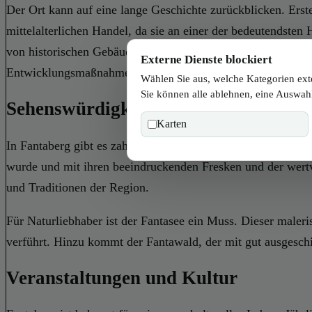
Der Ort kann auf eine lange Geschichte zurückblicken. Ers
mittelalterlichen Handel, da sie an einer der bedeutendsten
von historischen Gebäuden und Denkmälern bewundert werden
Externe Dienste blockiert
Entwicklungsmaßnahmen modernisiert, ohne dabei den Charme
Wählen Sie aus, welche Kategorien ext
Sie können alle ablehnen, eine Auswahl
Sehenswürdigkeiten und Attraktione
Karten
In Fantaberg gibt es zahlreiche Sehenswürdigkeiten, die Besu
wurde und mit ihren beeindruckenden Fresken und der wertv
und Traditionen der Region.
Für Naturliebhaber ist der Fantasee ein Muss. Dieser male
verführt. Hinzu kommt der Fantawald, der mit gut ausgesch
Veranstaltungen und Kultur