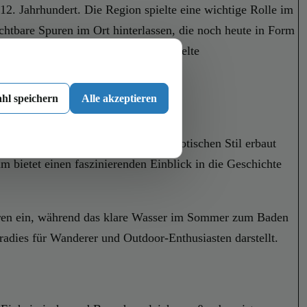
. Jahrhundert. Die Region spielte eine wichtige Rolle im
ichtbare Spuren im Ort hinterlassen, die noch heute in Form
le Identität bewahrt und durch gezielte
hl speichern
Alle akzeptieren
che Pfarrkirche St. Martin, die im gotischen Stil erbaut
 bietet einen faszinierenden Einblick in die Geschichte
ouren ein, während das klare Wasser im Sommer zum Baden
adies für Wanderer und Outdoor-Enthusiasten darstellt.