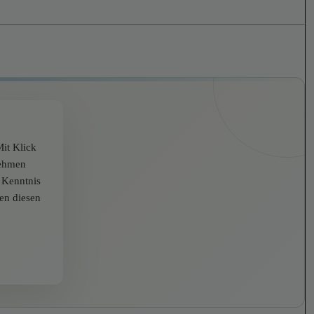
it Klick
nehmen
r Kenntnis
zen diesen