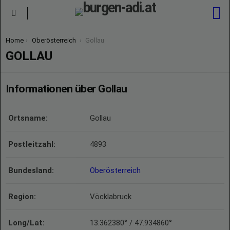
S
Menu
You are here:
Home
Oberösterreich
Gollau
GOLLAU
Informationen über Gollau
Ortsname:
Gollau
Postleitzahl:
4893
Bundesland:
Oberösterreich
Region:
Vöcklabruck
Long/Lat:
13.362380° / 47.934860°