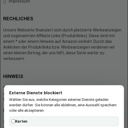
Impressum
RECHLICHES
Unsere Webseite finanziert sich durch platzierte Werbeanzeigen
und sogenannten Affiliate Links (Produktlinks). Diese sind mit
einem * oder einem Hinweis auf Amazon verlinkt. Durch das
Anklicken der Produktlinks bzw. Werbeanzeigen verdienen wir
einen kleinen Betrag, der uns hilft, diese Seite weiter zu
verbessern.
HINWEIS
* = Afilliate-Link (=Werbung)
Externe Dienste blockiert
Als Amazon-Partner verdient der Seitenbetreiber an qualifizierten
Käufen.
Wählen Sie aus, welche Kategorien externer Dienste geladen
werden dürfen. Sie können alle ablehnen, eine Auswahl speichern
oder alle akzeptieren.
Hinweis zu Preisen und Verfügbarkeiten
Karten
Sofern Produktpreise und Verfügbarkeiten angezeigt werden,
entsprechen diese dem angegebenen Stand (Datum/Uhrzeit) und