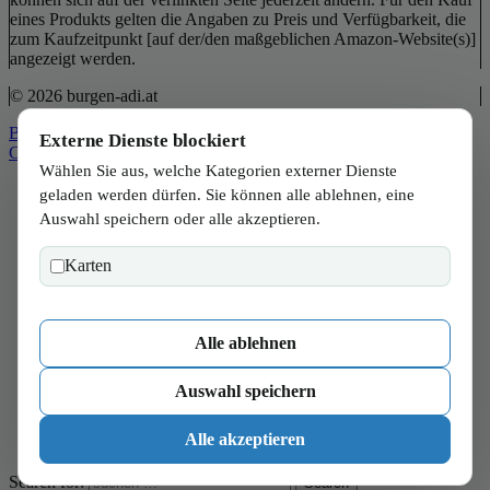
eines Produkts gelten die Angaben zu Preis und Verfügbarkeit, die
zum Kaufzeitpunkt [auf der/den maßgeblichen Amazon-Website(s)]
angezeigt werden.
© 2026 burgen-adi.at
Back to Top
Externe Dienste blockiert
Close
Wählen Sie aus, welche Kategorien externer Dienste
Start
geladen werden dürfen. Sie können alle ablehnen, eine
Wien
Auswahl speichern oder alle akzeptieren.
Niederösterreich
Burgenland
Karten
Steiermark
Kärnten
Salzburg
Oberösterreich
Alle ablehnen
Tirol
Vorarlberg
Auswahl speichern
Verbraucher
Wissen
Alle akzeptieren
Magazin
Search for:
Search