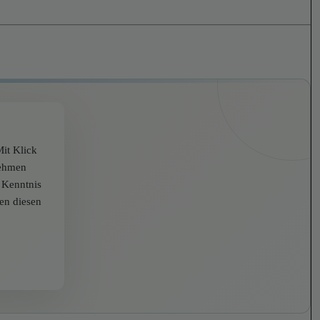
it Klick
nehmen
r Kenntnis
zen diesen