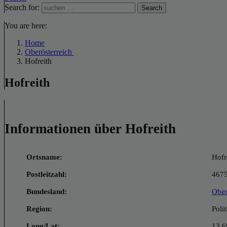
Search for:
Search
You are here:
Home
Oberösterreich
Hofreith
Hofreith
Informationen über Hofreith
Ortsname:
Hofr
Postleitzahl:
467
Bundesland:
Ober
Region:
Poli
Long/Lat:
13.6