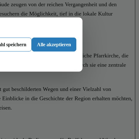
ebäude zeugen von der reichen Vergangenheit und den
suchern die Möglichkeit, tief in die lokale Kultur
hl speichern
Alle akzeptieren
 der Hauptattraktionen ist die örtliche Pfarrkirche, die
n und Gemeindeversammlungen, wodurch sie eine zentrale
t gut beschilderten Wegen und einer Vielzahl von
re Einblicke in die Geschichte der Region erhalten möchten,
eisen.