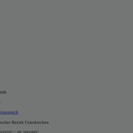
eith
5
österreich
tischer Bezirk Grieskirchen
94970° / 48.200480°