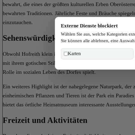
bewahrt, die eines der größten kulturellen Erben Oberösterr
bewahrten Traditionen. Jährliche Feste und Bräuche spiegeln
einzutauchen.
Externe Dienste blockiert
Wählen Sie aus, welche Kategorien ext
Sehenswürdigkeiten in Hofreith
Sie können alle ablehnen, eine Auswahl
Obwohl Hofreith klein ist, gibt es dennoch einige bemerkens
Karten
mit ihrem gotischen Stil und beeindruckenden Altären beein
Rolle im sozialen Leben des Dorfes spielt.
Ein weiteres Highlight ist der nahegelegene Naturpark, de
einheimischen Pflanzen und Tieren ist der Park ein Paradies
bietet das örtliche Heimatmuseum interessante Ausstellunge
Freizeit und Aktivitäten