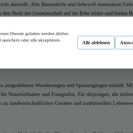
eichs darstellt. Alte Bauernhöfe und liebevoll restaurierte G
 den Stolz der Gemeinschaft auf ihr Erbe wider und bieten Be
erner Dienste geladen werden dürfen.
 speichern oder alle akzeptieren.
Alle ablehnen
Auswa
werte Sehenswürdigkeiten, die Besucher erkunden können. Eine
druckt. Die Kirche ist auch ein Zentrum für religiöse Feier
r zu ausgedehnten Wanderungen und Spaziergängen einlädt. Mi
 für Naturliebhaber und Fotografen. Für diejenigen, die tiefe
n zu landwirtschaftlichen Geräten und traditionellen Lebensw