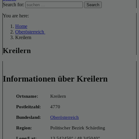
Search for:
Search
You are here:
Home
Oberösterreich
Kreilern
Kreilern
Informationen über Kreilern
Ortsname:
Kreilern
Postleitzahl:
4770
Bundesland:
Oberösterreich
Region:
Politischer Bezirk Schärding
Long/Lat:
13.542450° / 48.345040°