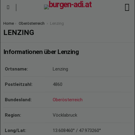
S
Menu
You are here:
Home
Oberösterreich
Lenzing
LENZING
Informationen über Lenzing
Ortsname:
Lenzing
Postleitzahl:
4860
Bundesland:
Oberösterreich
Region:
Vöcklabruck
Long/Lat:
13.608460° / 47.973260°