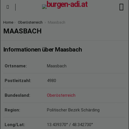
S
Menu
You are here:
Home
Oberösterreich
Maasbach
MAASBACH
Informationen über Maasbach
Ortsname:
Maasbach
Postleitzahl:
4980
Bundesland:
Oberösterreich
Region:
Politischer Bezirk Schärding
Long/Lat:
13.439370° / 48.342730°