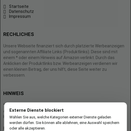
Startseite
Datenschutz
Impressum
RECHLICHES
Unsere Webseite finanziert sich durch platzierte Werbeanzeigen
und sogenannten Affiliate Links (Produktlinks). Diese sind mit
einem * oder einem Hinweis auf Amazon verlinkt. Durch das
Anklicken der Produktlinks bzw. Werbeanzeigen verdienen wir
einen kleinen Betrag, der uns hilft, diese Seite weiter zu
verbessern.
HINWEIS
* = Afilliate-Link (=Werbung)
Externe Dienste blockiert
Als Amazon-Partner verdient der Seitenbetreiber an qualifizierten
Käufen.
Wählen Sie aus, welche Kategorien externer Dienste geladen
werden dürfen. Sie können alle ablehnen, eine Auswahl speichern
oder alle akzeptieren.
Hinweis zu Preisen und Verfügbarkeiten