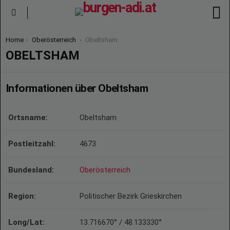
S
Menu
You are here:
Home
Oberösterreich
Obeltsham
OBELTSHAM
Informationen über Obeltsham
Ortsname:
Obeltsham
Postleitzahl:
4673
Bundesland:
Oberösterreich
Region:
Politischer Bezirk Grieskirchen
Long/Lat:
13.716670° / 48.133330°