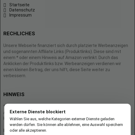
Startseite
Datenschutz
Impressum
RECHLICHES
Unsere Webseite finanziert sich durch platzierte Werbeanzeigen
und sogenannten Affiliate Links (Produktlinks). Diese sind mit
einem * oder einem Hinweis auf Amazon verlinkt. Durch das
Anklicken der Produktlinks bzw. Werbeanzeigen verdienen wir
einen kleinen Betrag, der uns hilft, diese Seite weiter zu
verbessern.
HINWEIS
* = Afilliate-Link (=Werbung)
Externe Dienste blockiert
Als Amazon-Partner verdient der Seitenbetreiber an qualifizierten
Käufen.
Wählen Sie aus, welche Kategorien externer Dienste geladen
werden dürfen. Sie können alle ablehnen, eine Auswahl speichern
oder alle akzeptieren.
Hinweis zu Preisen und Verfügbarkeiten