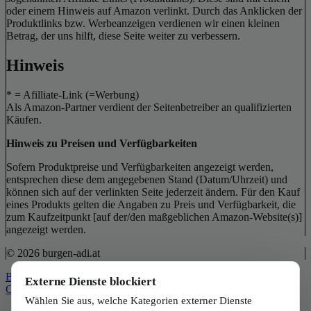
oder einem Hinweis auf Amazon verlinkt. Durch das Anklicken der
Produktlinks bzw. Werbeanzeigen verdienen wir einen kleinen
Betrag, der uns hilft, diese Seite weiter zu verbessern.
Hinweis
* = Afilliate-Link (=Werbung)
Als Amazon-Partner verdient der Seitenbetreiber an qualifizierten
Käufen.
Hinweis zu Preisen und Verfügbarkeiten
Sofern Produktpreise und Verfügbarkeiten angezeigt werden,
entsprechen diese dem angegebenen Stand (Datum/Uhrzeit) und
können sich auf der verlinkten Seite jederzeit ändern. Für den Kauf
eines Produkts gelten die Angaben zu Preis und Verfügbarkeit, die
zum Kaufzeitpunkt [auf der/den maßgeblichen Amazon-Website(s)]
angezeigt werden.
© 2026 burgen-adi.at
Back to Top
Externe Dienste blockiert
Close
Wählen Sie aus, welche Kategorien externer Dienste