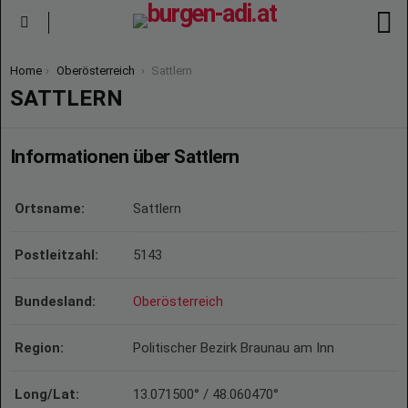
S
Menu
You are here:
Home
Oberösterreich
Sattlern
SATTLERN
Informationen über Sattlern
Ortsname:
Sattlern
Postleitzahl:
5143
Bundesland:
Oberösterreich
Region:
Politischer Bezirk Braunau am Inn
Long/Lat:
13.071500° / 48.060470°