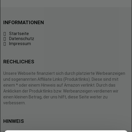
INFORMATIONEN
Startseite
Datenschutz
Impressum
RECHLICHES
Unsere Webseite finanziert sich durch platzierte Werbeanzeigen
und sogenannten Affiliate Links (Produktlinks). Diese sind mit
einem * oder einem Hinweis auf Amazon verlinkt. Durch das
Anklicken der Produktlinks bzw. Werbeanzeigen verdienen wir
einen kleinen Betrag, der uns hilft, diese Seite weiter zu
verbessern.
HINWEIS