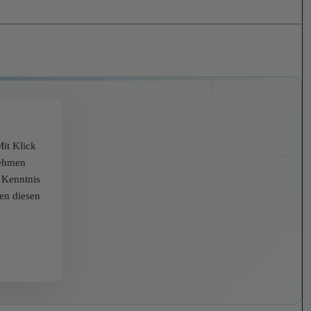
it Klick
nehmen
r Kenntnis
zen diesen