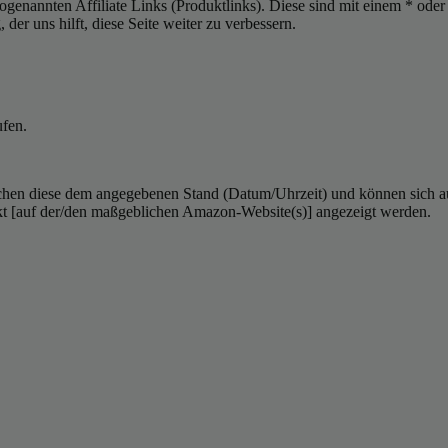
sogenannten Affiliate Links (Produktlinks). Diese sind mit einem * od
er uns hilft, diese Seite weiter zu verbessern.
ufen.
hen diese dem angegebenen Stand (Datum/Uhrzeit) und können sich auf 
kt [auf der/den maßgeblichen Amazon-Website(s)] angezeigt werden.