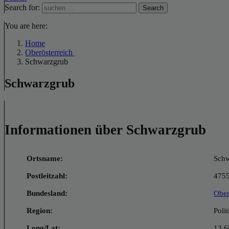
Search for:
Search
You are here:
Home
Oberösterreich
Schwarzgrub
Schwarzgrub
Informationen über Schwarzgrub
Ortsname:
Schw
Postleitzahl:
475
Bundesland:
Ober
Region:
Poli
Long/Lat:
13.6