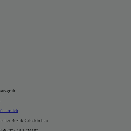
arzgrub
5
österreich
tischer Bezirk Grieskirchen
85920° / 48.172410°