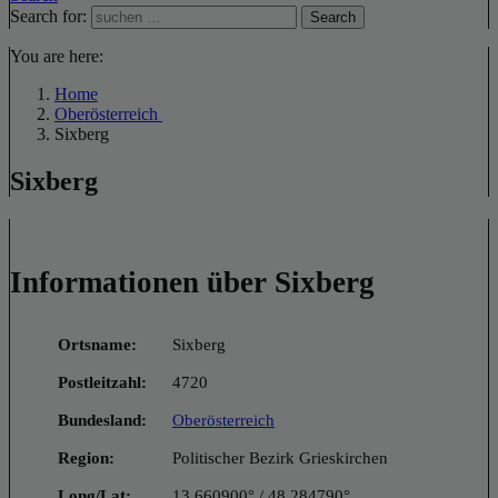
Search for:
Search
You are here:
Home
Oberösterreich
Sixberg
Sixberg
Informationen über Sixberg
Ortsname:
Sixberg
Postleitzahl:
4720
Bundesland:
Oberösterreich
Region:
Politischer Bezirk Grieskirchen
Long/Lat:
13.660900° / 48.284790°