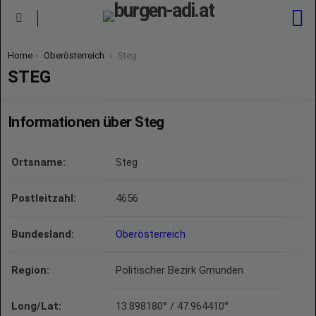
S
Menu
You are here:
Home
Oberösterreich
Steg
STEG
Informationen über Steg
Ortsname:
Steg
Postleitzahl:
4656
Bundesland:
Oberösterreich
Region:
Politischer Bezirk Gmunden
Long/Lat:
13.898180° / 47.964410°