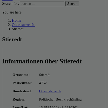
Search for:
Search
You are here:
Home
Oberösterreich
Stieredt
Stieredt
Informationen über Stieredt
Ortsname:
Stieredt
Postleitzahl:
4752
Bundesland:
Oberösterreich
Region:
Politischer Bezirk Schärding
Long/Lat:
13.653520° / 48.291020°