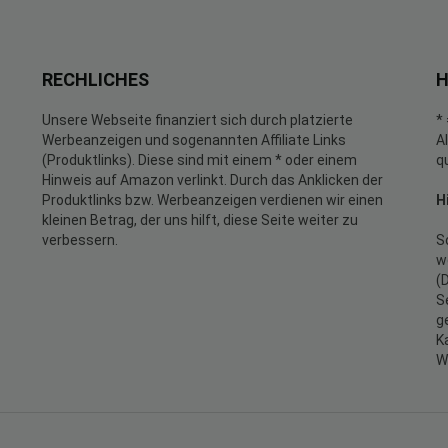
RECHLICHES
H
Unsere Webseite finanziert sich durch platzierte
*
Werbeanzeigen und sogenannten Affiliate Links
A
(Produktlinks). Diese sind mit einem * oder einem
q
Hinweis auf Amazon verlinkt. Durch das Anklicken der
Produktlinks bzw. Werbeanzeigen verdienen wir einen
H
kleinen Betrag, der uns hilft, diese Seite weiter zu
verbessern.
S
w
(
S
g
K
W