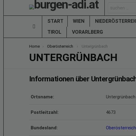
Search
for:
START
WIEN
NIEDERÖSTERRE
Menu
TIROL
VORARLBERG
You are here:
Home
Oberösterreich
Untergrünbach
UNTERGRÜNBACH
Informationen über Untergrünbac
Ortsname:
Untergrünbach
Postleitzahl:
4673
Bundesland:
Oberösterreich