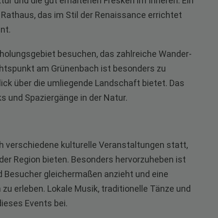
ktur und die gut erhaltenen Fresken im Inneren. Ein
Rathaus, das im Stil der Renaissance errichtet
nt.
rholungsgebiet besuchen, das zahlreiche Wander-
chtspunkt am Grünenbach ist besonders zu
ick über die umliegende Landschaft bietet. Das
ks und Spaziergänge in der Natur.
h verschiedene kulturelle Veranstaltungen statt,
e der Region bieten. Besonders hervorzuheben ist
nd Besucher gleichermaßen anzieht und eine
h zu erleben. Lokale Musik, traditionelle Tänze und
dieses Events bei.