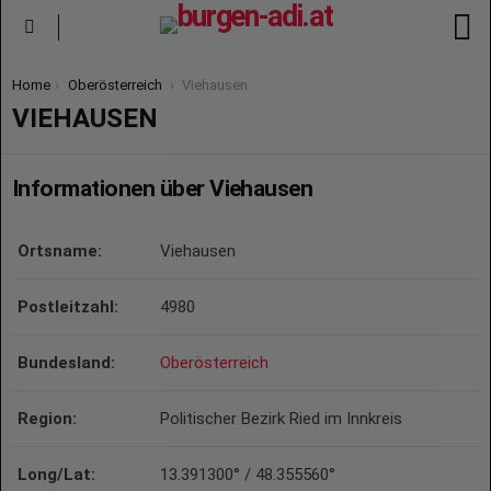
S
Menu
You are here:
Home
Oberösterreich
Viehausen
VIEHAUSEN
Informationen über Viehausen
Ortsname:
Viehausen
Postleitzahl:
4980
Bundesland:
Oberösterreich
Region:
Politischer Bezirk Ried im Innkreis
Long/Lat:
13.391300° / 48.355560°