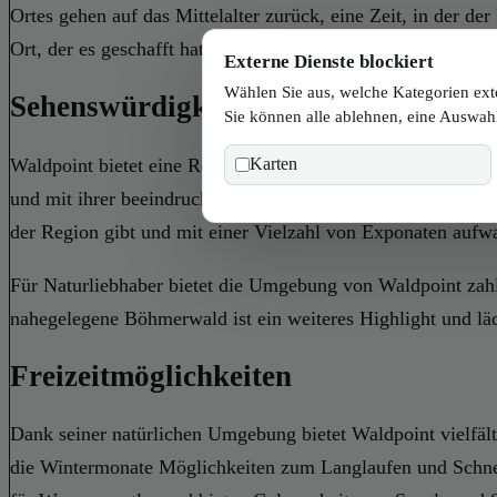
Ortes gehen auf das Mittelalter zurück, eine Zeit, in der d
Ort, der es geschafft hat, seine historischen Wurzeln zu be
Externe Dienste blockiert
Wählen Sie aus, welche Kategorien ext
Sehenswürdigkeiten und Kultur
Sie können alle ablehnen, eine Auswahl
Waldpoint bietet eine Reihe von Sehenswürdigkeiten, die ei
Karten
und mit ihrer beeindruckenden Architektur und den kunstvol
der Region gibt und mit einer Vielzahl von Exponaten aufw
Für Naturliebhaber bietet die Umgebung von Waldpoint zahl
nahegelegene Böhmerwald ist ein weiteres Highlight und lä
Freizeitmöglichkeiten
Dank seiner natürlichen Umgebung bietet Waldpoint vielfä
die Wintermonate Möglichkeiten zum Langlaufen und Schnees