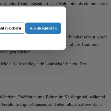
 spielte. Heute präsentiert sich Waldpoint als ein moderner
stern.
hl speichern
Alle akzeptieren
Johannes-Kirche, die im frühen 17. Jahrhundert erbaut wurde
fmuseum, das Einblicke in das Leben und die Traditionen
rkzeugen reichen.
icke auf die umliegende Landschaft bieten. Der
n Wandern, Radfahren und Reiten im Vordergrund, während
erühmte Lipno-Stausee, sind ebenfalls attraktive Ziele