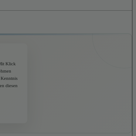
it Klick
nehmen
r Kenntnis
zen diesen