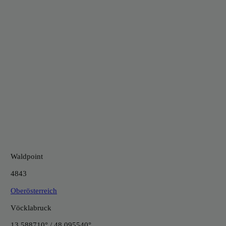
Waldpoint
4843
Oberösterreich
Vöcklabruck
13.588710° / 48.095540°