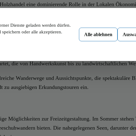
er Holzhandel eine dominierende Rolle in der Lokalen Ökonomie
wahren und gleichzeitig den Übergang in die Gegenwart zu mei
erner Dienste geladen werden dürfen.
 speichern oder alle akzeptieren.
Alle ablehnen
Auswa
nen Besuch wert sind. Ein Höhepunkt ist die historische St.-
len Fresken beeindruckt. Ebenfalls von Interesse ist das Dor
artet, die von Handwerkskunst bis zu landwirtschaftlichen We
reiche Wanderwege und Aussichtspunkte, die spektakuläre Bl
dt zu ausgiebigen Erkundungstouren ein.
ltige Möglichkeiten zur Freizeitgestaltung. Im Sommer stehe
chuhwandern bieten. Die nahegelegenen Seen, darunter der b