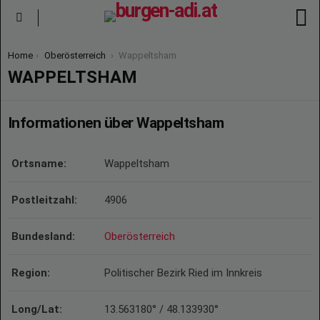
S
Menu
You are here:
Home
Oberösterreich
Wappeltsham
WAPPELTSHAM
Informationen über Wappeltsham
Ortsname:
Wappeltsham
Postleitzahl:
4906
Bundesland:
Oberösterreich
Region:
Politischer Bezirk Ried im Innkreis
Long/Lat:
13.563180° / 48.133930°