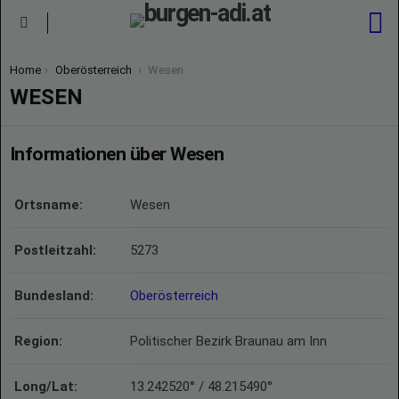
S
Menu
You are here:
Home
Oberösterreich
Wesen
WESEN
Informationen über Wesen
Ortsname:
Wesen
Postleitzahl:
5273
Bundesland:
Oberösterreich
Region:
Politischer Bezirk Braunau am Inn
Long/Lat:
13.242520° / 48.215490°