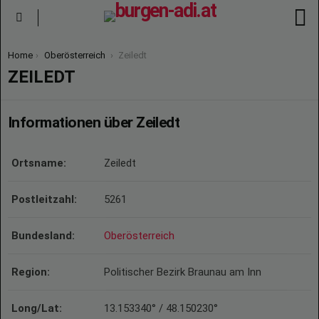
S
Menu
You are here:
Home
Oberösterreich
Zeiledt
ZEILEDT
Informationen über Zeiledt
Ortsname:
Zeiledt
Postleitzahl:
5261
Bundesland:
Oberösterreich
Region:
Politischer Bezirk Braunau am Inn
Long/Lat:
13.153340° / 48.150230°