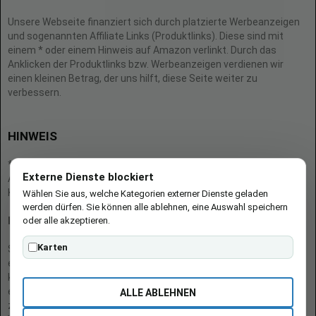
Unsere Webseite finanziert sich durch platzierte Werbeanzeigen
und sogenannten Affiliate Links (Produktlinks). Diese sind mit
einem * oder einem Hinweis auf Amazon verlinkt. Durch das
Anklicken der Produktlinks bzw. Werbeanzeigen verdienen wir
einen kleinen Betrag, der uns hilft, diese Seite weiter zu
verbessern.
HINWEIS
* = Afilliate-Link (=Werbung)
Externe Dienste blockiert
Als Amazon-Partner verdient der Seitenbetreiber an qualifizierten
Käufen.
Wählen Sie aus, welche Kategorien externer Dienste geladen
werden dürfen. Sie können alle ablehnen, eine Auswahl speichern
oder alle akzeptieren.
Hinweis zu Preisen und Verfügbarkeiten
Karten
Sofern Produktpreise und Verfügbarkeiten angezeigt werden,
entsprechen diese dem angegebenen Stand (Datum/Uhrzeit) und
können sich auf der verlinkten Seite jederzeit ändern. Für den Kauf
eines Produkts gelten die Angaben zu Preis und Verfügbarkeit, die
ALLE ABLEHNEN
zum Kaufzeitpunkt [auf der/den maßgeblichen Amazon-