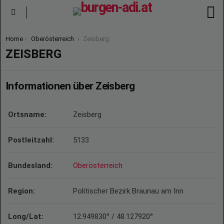
S
Menu
You are here:
Home
Oberösterreich
Zeisberg
ZEISBERG
Informationen über Zeisberg
Ortsname:
Zeisberg
Postleitzahl:
5133
Bundesland:
Oberösterreich
Region:
Politischer Bezirk Braunau am Inn
Long/Lat:
12.949830° / 48.127920°