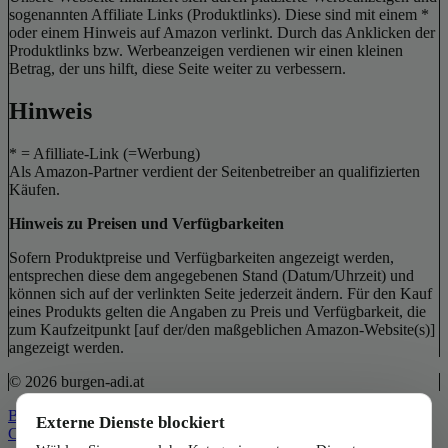
sogenannten Affiliate Links (Produktlinks). Diese sind mit einem *
oder einem Hinweis auf Amazon verlinkt. Durch das Anklicken der
Produktlinks bzw. Werbeanzeigen verdienen wir einen kleinen
Betrag, der uns hilft, diese Seite weiter zu verbessern.
Hinweis
* = Afilliate-Link (=Werbung)
Als Amazon-Partner verdient der Seitenbetreiber an qualifizierten
Käufen.
Hinweis zu Preisen und Verfügbarkeiten
Sofern Produktpreise und Verfügbarkeiten angezeigt werden,
entsprechen diese dem angegebenen Stand (Datum/Uhrzeit) und
können sich auf der verlinkten Seite jederzeit ändern. Für den Kauf
eines Produkts gelten die Angaben zu Preis und Verfügbarkeit, die
zum Kaufzeitpunkt [auf der/den maßgeblichen Amazon-Website(s)]
angezeigt werden.
© 2026 burgen-adi.at
Back to Top
Externe Dienste blockiert
Close