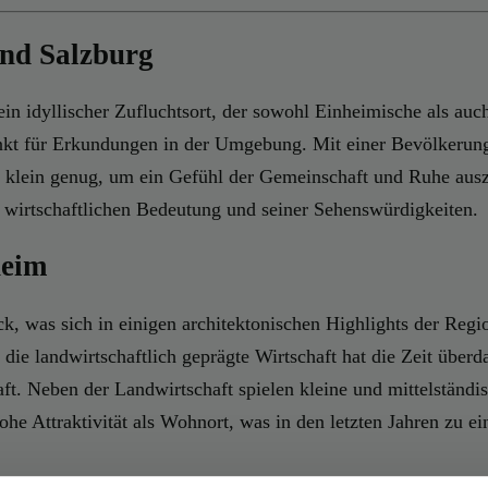
nd Salzburg
in idyllischer Zufluchtsort, der sowohl Einheimische als auch
unkt für Erkundungen in der Umgebung. Mit einer Bevölkerun
klein genug, um ein Gefühl der Gemeinschaft und Ruhe auszus
r wirtschaftlichen Bedeutung und seiner Sehenswürdigkeiten.
heim
ck, was sich in einigen architektonischen Highlights der Reg
 die landwirtschaftlich geprägte Wirtschaft hat die Zeit über
raft. Neben der Landwirtschaft spielen kleine und mittelständ
hohe Attraktivität als Wohnort, was in den letzten Jahren zu 