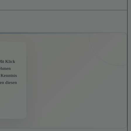
it Klick
nehmen
r Kenntnis
zen diesen