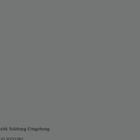
Bezirk Salzburg-Umgebung
 47.833330°