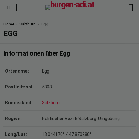
S
Menu
You are here:
Home
Salzburg
Egg
EGG
Informationen über Egg
Ortsname:
Egg
Postleitzahl:
5303
Bundesland:
Salzburg
Region:
Politischer Bezirk Salzburg-Umgebung
Long/Lat:
13.044170° / 47.870280°