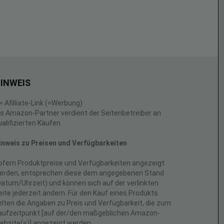
INWEIS
 = Afilliate-Link (=Werbung)
ls Amazon-Partner verdient der Seitenbetreiber an
ualifizierten Käufen.
inweis zu Preisen und Verfügbarkeiten
ofern Produktpreise und Verfügbarkeiten angezeigt
erden, entsprechen diese dem angegebenen Stand
Datum/Uhrzeit) und können sich auf der verlinkten
eite jederzeit ändern. Für den Kauf eines Produkts
elten die Angaben zu Preis und Verfügbarkeit, die zum
aufzeitpunkt [auf der/den maßgeblichen Amazon-
ebsite(s)] angezeigt werden.