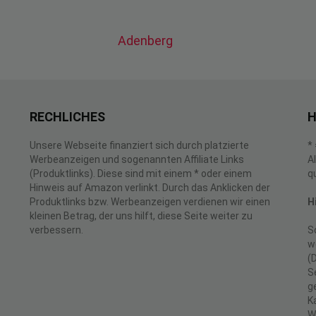
Adenberg
RECHLICHES
H
Unsere Webseite finanziert sich durch platzierte
*
Werbeanzeigen und sogenannten Affiliate Links
A
(Produktlinks). Diese sind mit einem * oder einem
q
Hinweis auf Amazon verlinkt. Durch das Anklicken der
Produktlinks bzw. Werbeanzeigen verdienen wir einen
H
kleinen Betrag, der uns hilft, diese Seite weiter zu
verbessern.
S
w
(
S
g
K
W