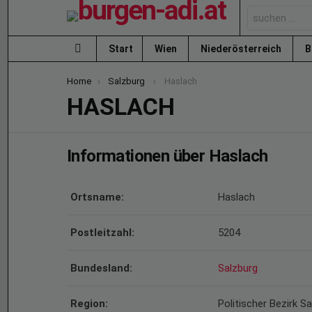
Search
for:
Start
Wien
Niederösterreich
B
Menu
You are here:
Home
Salzburg
Haslach
HASLACH
Informationen über Haslach
Ortsname:
Haslach
Postleitzahl:
5204
Bundesland:
Salzburg
Region:
Politischer Bezirk 