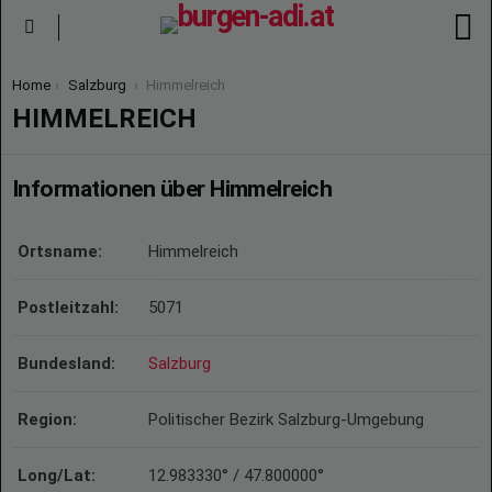
S
Menu
You are here:
Home
Salzburg
Himmelreich
HIMMELREICH
Informationen über Himmelreich
Ortsname:
Himmelreich
Postleitzahl:
5071
Bundesland:
Salzburg
Region:
Politischer Bezirk Salzburg-Umgebung
Long/Lat:
12.983330° / 47.800000°