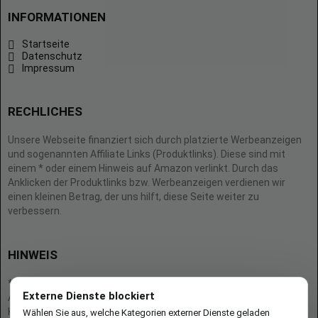
INFORMATIONEN
Startseite
Datenschutz
Impressum
RECHLICHES
Unsere Webseite finanziert sich durch platzierte Werbeanzeigen
und sogenannten Affiliate Links (Produktlinks). Diese sind mit
einem * oder einem Hinweis auf Amazon verlinkt. Durch das
Anklicken der Produktlinks bzw. Werbeanzeigen verdienen wir
einen kleinen Betrag, der uns hilft, diese Seite weiter zu
verbessern.
HINWEIS
* = Afilliate-Link (=Werbung)
Externe Dienste blockiert
Als Amazon-Partner verdient der Seitenbetreiber an qualifizierten
Käufen.
Wählen Sie aus, welche Kategorien externer Dienste geladen