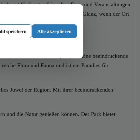
 bekannt für ihre traditionellen Feste und Veranstaltungen,
rstrahlt Jadorf in einem besonderen Glanz, wenn der Ort
hl speichern
Alle akzeptieren
nen ist der Jadorfer Naturpark, der eine beeindruckende
reiche Flora und Fauna und ist ein Paradies für
urelles Juwel der Region. Mit ihrer beeindruckenden
n und die Natur genießen können. Der Park bietet