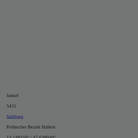
Jadorf
5431
Salzburg
Politischer Bezirk Hallein
13.148150° / 47.638040°