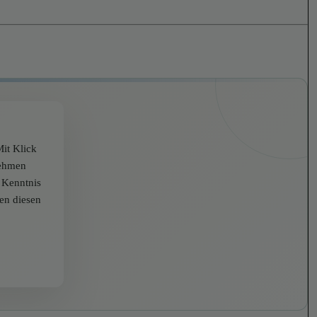
it Klick
nehmen
r Kenntnis
zen diesen