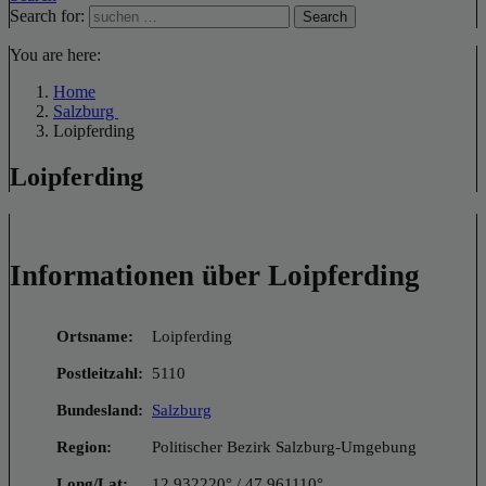
Search for:
Search
You are here:
Home
Salzburg
Loipferding
Loipferding
Informationen über Loipferding
Ortsname:
Loipferding
Postleitzahl:
5110
Bundesland:
Salzburg
Region:
Politischer Bezirk Salzburg-Umgebung
Long/Lat:
12.932220° / 47.961110°