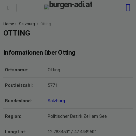
S
Menu
You are here:
Home
Salzburg
Otting
OTTING
Informationen über Otting
Ortsname:
Otting
Postleitzahl:
5771
Bundesland:
Salzburg
Region:
Politischer Bezirk Zell am See
Long/Lat:
12.783450° / 47.444950°