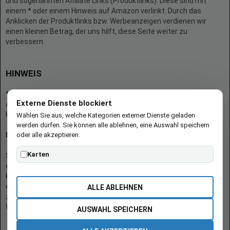
und sogenannten Affiliate Links (Produktlinks). Diese sind mit
einem * oder einem Hinweis auf Amazon verlinkt. Durch das
Anklicken der Produktlinks bzw. Werbeanzeigen verdienen wir
einen kleinen Betrag, der uns hilft, diese Seite weiter zu
verbessern.
HINWEIS
* = Afilliate-Link (=Werbung)
Externe Dienste blockiert
Als Amazon-Partner verdient der Seitenbetreiber an qualifizierten
Käufen.
Wählen Sie aus, welche Kategorien externer Dienste geladen
werden dürfen. Sie können alle ablehnen, eine Auswahl speichern
oder alle akzeptieren.
Hinweis zu Preisen und Verfügbarkeiten
Karten
Sofern Produktpreise und Verfügbarkeiten angezeigt werden,
entsprechen diese dem angegebenen Stand (Datum/Uhrzeit) und
können sich auf der verlinkten Seite jederzeit ändern. Für den Kauf
eines Produkts gelten die Angaben zu Preis und Verfügbarkeit, die
ALLE ABLEHNEN
zum Kaufzeitpunkt [auf der/den maßgeblichen Amazon-
Website(s)] angezeigt werden.
AUSWAHL SPEICHERN