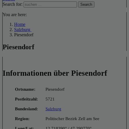
Search for:
Search
You are here:
Home
Salzburg
Piesendorf
Piesendorf
Informationen über Piesendorf
Ortsname:
Piesendorf
Postleitzahl:
5721
Bundesland:
Salzburg
Region:
Politischer Bezirk Zell am See
Long/Lat:
12.718390° / 47.290770°