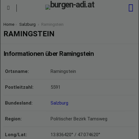
S
Menu
You are here:
Home
Salzburg
Ramingstein
RAMINGSTEIN
Informationen über Ramingstein
Ortsname:
Ramingstein
Postleitzahl:
5591
Bundesland:
Salzburg
Region:
Politischer Bezirk Tamsweg
Long/Lat:
13.836420° / 47.074620°