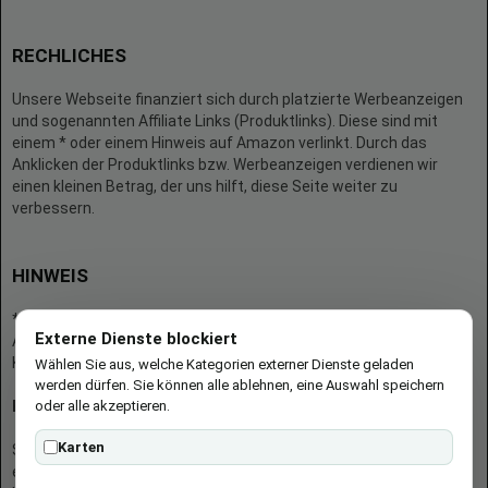
RECHLICHES
Unsere Webseite finanziert sich durch platzierte Werbeanzeigen
und sogenannten Affiliate Links (Produktlinks). Diese sind mit
einem * oder einem Hinweis auf Amazon verlinkt. Durch das
Anklicken der Produktlinks bzw. Werbeanzeigen verdienen wir
einen kleinen Betrag, der uns hilft, diese Seite weiter zu
verbessern.
HINWEIS
* = Afilliate-Link (=Werbung)
Externe Dienste blockiert
Als Amazon-Partner verdient der Seitenbetreiber an qualifizierten
Käufen.
Wählen Sie aus, welche Kategorien externer Dienste geladen
werden dürfen. Sie können alle ablehnen, eine Auswahl speichern
oder alle akzeptieren.
Hinweis zu Preisen und Verfügbarkeiten
Karten
Sofern Produktpreise und Verfügbarkeiten angezeigt werden,
entsprechen diese dem angegebenen Stand (Datum/Uhrzeit) und