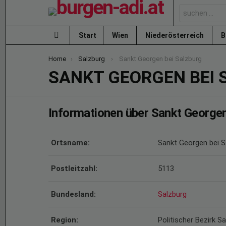
Search
for:
Start
Wien
Niederösterreich
B
Menu
You are here:
Home
Salzburg
Sankt Georgen bei Salzburg
SANKT GEORGEN BEI
Informationen über Sankt Georgen
Ortsname:
Sankt Georgen bei S
Postleitzahl:
5113
Bundesland:
Salzburg
Region:
Politischer Bezirk 