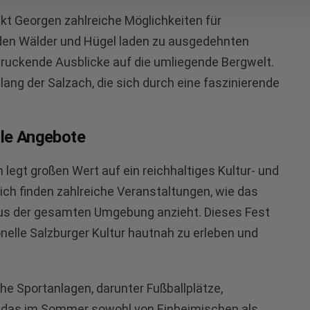
nkt Georgen zahlreiche Möglichkeiten für
en Wälder und Hügel laden zu ausgedehnten
ndruckende Ausblicke auf die umliegende Bergwelt.
ang der Salzach, die sich durch eine faszinierende
lle Angebote
egt großen Wert auf ein reichhaltiges Kultur- und
lich finden zahlreiche Veranstaltungen, wie das
 aus der gesamten Umgebung anzieht. Dieses Fest
ionelle Salzburger Kultur hautnah zu erleben und
che Sportanlagen, darunter Fußballplätze,
, das im Sommer sowohl von Einheimischen als