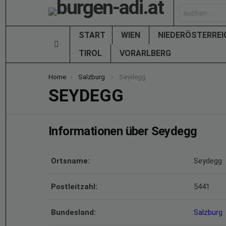
Search
for:
START
WIEN
NIEDERÖSTERRE
Menu
TIROL
VORARLBERG
You are here:
Home
Salzburg
Seydegg
SEYDEGG
Informationen über Seydegg
Ortsname:
Seydegg
Postleitzahl:
5441
Bundesland:
Salzburg