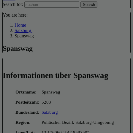
Search for:
Search
You are here:
Home
Salzburg
Spanswag
Spanswag
Informationen über Spanswag
Ortsname:
Spanswag
Postleitzahl:
5203
Bundesland:
Salzburg
Region:
Politischer Bezirk Salzburg-Umgebung
Long/Lat:
13.176060° / 47.958750°